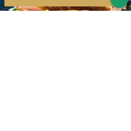
Inspirations multiples
Notre menu change tous les mois et est influencé par les quatre coins de la
France et du monde !
Emplacement idéal
Le restaurant est situé dans une rue calme, au port de Nice. Vous aurez le
choix entre dîner en salle ou en terrasse.
La cuisine
d'un Niçois passionné