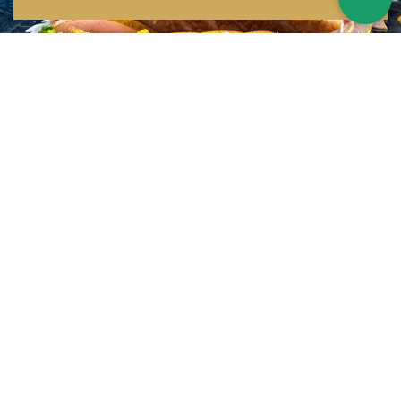
Inspirations multiples
Notre menu change tous les mois et est influencé par les quatre coins de la
France et du monde !
Emplacement idéal
Le restaurant est situé dans une rue calme, au port de Nice. Vous aurez le
choix entre dîner en salle ou en terrasse.
La cuisine
d'un Niçois passionné