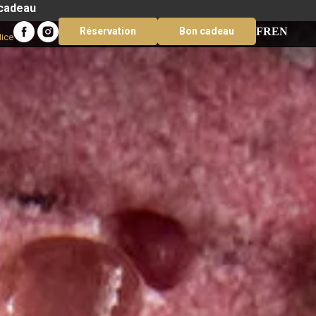
 cadeau
FR
EN
Réservation
Bon cadeau
Nice