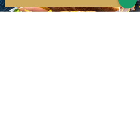
Inspirations multiples
Notre menu change tous les mois et est influencé par les quatre coins de la
France et du monde !
Emplacement idéal
Le restaurant est situé dans une rue calme, au port de Nice. Vous aurez le
choix entre dîner en salle ou en terrasse.
La cuisine
d'un Niçois passionné