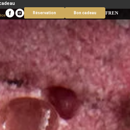
 cadeau
FR
EN
Réservation
Bon cadeau
Nice