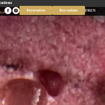
 cadeau
FR
EN
Réservation
Bon cadeau
Nice