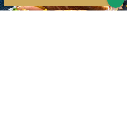
Inspirations multiples
Notre menu change tous les mois et est influencé par les quatre coins de la
France et du monde !
Emplacement idéal
Le restaurant est situé dans une rue calme, au port de Nice. Vous aurez le
choix entre dîner en salle ou en terrasse.
La cuisine
d'un Niçois passionné