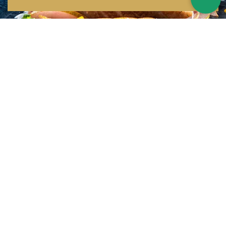
Inspirations multiples
Notre menu change tous les mois et est influencé par les quatre coins de la
France et du monde !
Emplacement idéal
Le restaurant est situé dans une rue calme, au port de Nice. Vous aurez le
choix entre dîner en salle ou en terrasse.
La cuisine
d'un Niçois passionné