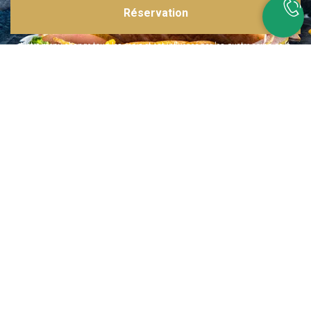
Réservation
Inspirations multiples
Notre menu change tous les mois et est influencé par les quatre coins de la
France et du monde !
Emplacement idéal
Le restaurant est situé dans une rue calme, au port de Nice. Vous aurez le
choix entre dîner en salle ou en terrasse.
La cuisine
d'un Niçois passionné