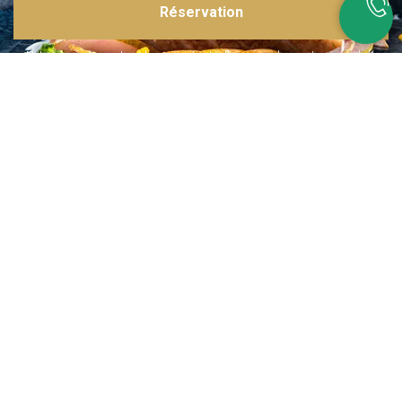
Réservation
Inspirations multiples
Notre menu change tous les mois et est influencé par les quatre coins de la
France et du monde !
Emplacement idéal
Le restaurant est situé dans une rue calme, au port de Nice. Vous aurez le
choix entre dîner en salle ou en terrasse.
La cuisine
d'un Niçois passionné