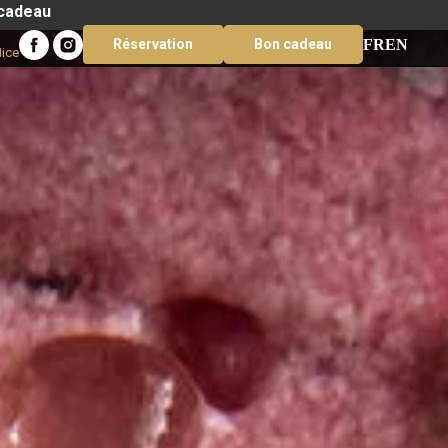
 cadeau
FR
EN
Réservation
Bon cadeau
Nice