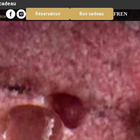
 cadeau
FR
EN
Réservation
Bon cadeau
Nice