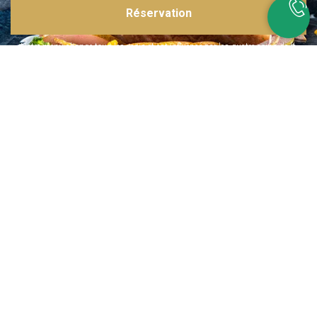
Réservation
Inspirations multiples
Notre menu change tous les mois et est influencé par les quatre coins de la
France et du monde !
Emplacement idéal
Le restaurant est situé dans une rue calme, au port de Nice. Vous aurez le
choix entre dîner en salle ou en terrasse.
La cuisine
d'un Niçois passionné