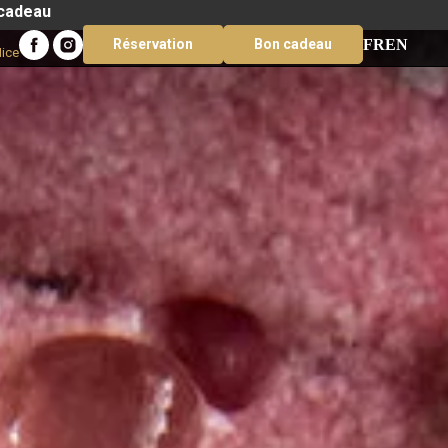
 cadeau
FR
EN
Réservation
Bon cadeau
Nice