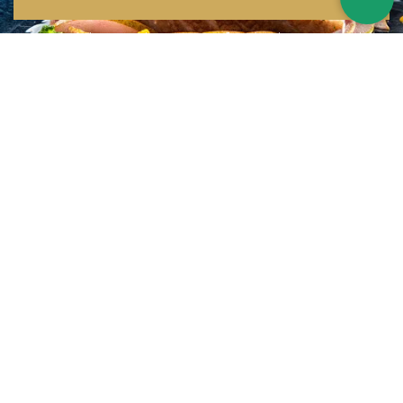
Inspirations multiples
Notre menu change tous les mois et est influencé par les quatre coins de la
France et du monde !
Emplacement idéal
Le restaurant est situé dans une rue calme, au port de Nice. Vous aurez le
choix entre dîner en salle ou en terrasse.
La cuisine
d'un Niçois passionné