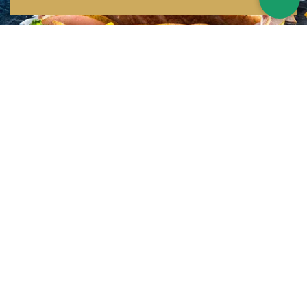
Inspirations multiples
Notre menu change tous les mois et est influencé par les quatre coins de la
France et du monde !
Emplacement idéal
Le restaurant est situé dans une rue calme, au port de Nice. Vous aurez le
choix entre dîner en salle ou en terrasse.
La cuisine
d'un Niçois passionné