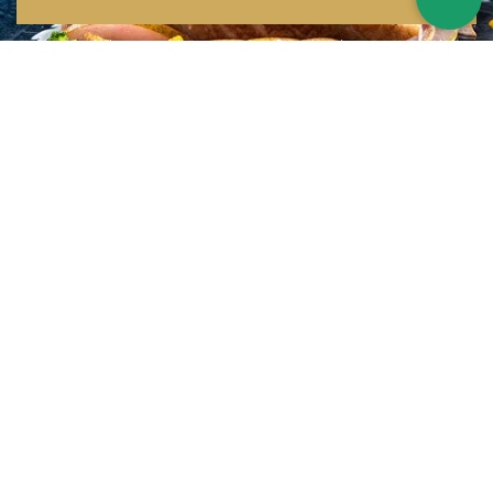
Inspirations multiples
Notre menu change tous les mois et est influencé par les quatre coins de la
France et du monde !
Emplacement idéal
Le restaurant est situé dans une rue calme, au port de Nice. Vous aurez le
choix entre dîner en salle ou en terrasse.
La cuisine
d'un Niçois passionné