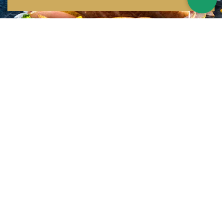
Inspirations multiples
Notre menu change tous les mois et est influencé par les quatre coins de la
France et du monde !
Emplacement idéal
Le restaurant est situé dans une rue calme, au port de Nice. Vous aurez le
choix entre dîner en salle ou en terrasse.
La cuisine
d'un Niçois passionné