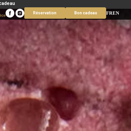
 cadeau
FR
EN
Réservation
Bon cadeau
Nice