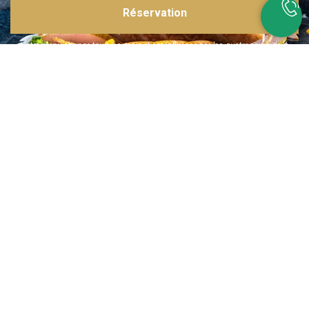
Réservation
Inspirations multiples
Notre menu change tous les mois et est influencé par les quatre coins de la
France et du monde !
Emplacement idéal
Le restaurant est situé dans une rue calme, au port de Nice. Vous aurez le
choix entre dîner en salle ou en terrasse.
La cuisine
d'un Niçois passionné