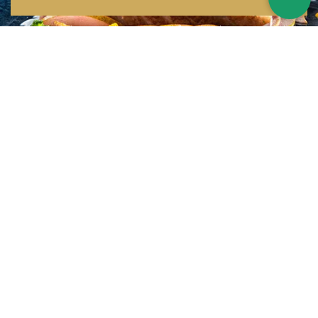
Inspirations multiples
Notre menu change tous les mois et est influencé par les quatre coins de la
France et du monde !
Emplacement idéal
Le restaurant est situé dans une rue calme, au port de Nice. Vous aurez le
choix entre dîner en salle ou en terrasse.
La cuisine
d'un Niçois passionné