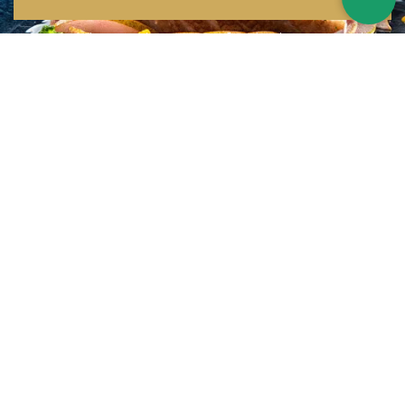
Inspirations multiples
Notre menu change tous les mois et est influencé par les quatre coins de la
France et du monde !
Emplacement idéal
Le restaurant est situé dans une rue calme, au port de Nice. Vous aurez le
choix entre dîner en salle ou en terrasse.
La cuisine
d'un Niçois passionné