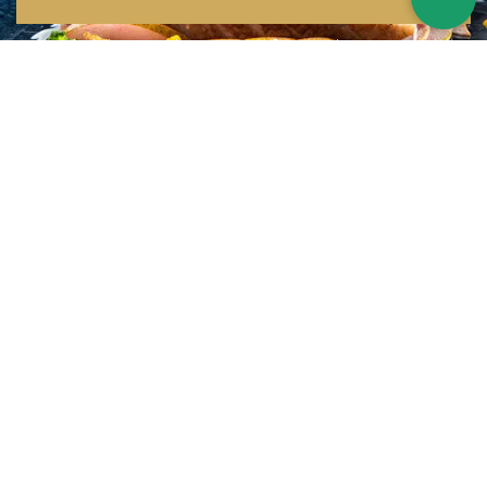
Inspirations multiples
Notre menu change tous les mois et est influencé par les quatre coins de la
France et du monde !
Emplacement idéal
Le restaurant est situé dans une rue calme, au port de Nice. Vous aurez le
choix entre dîner en salle ou en terrasse.
La cuisine
d'un Niçois passionné