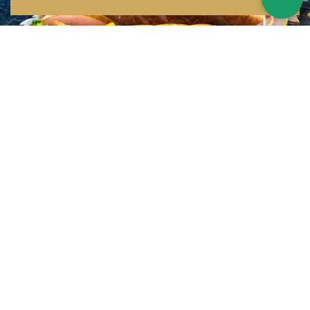
Inspirations multiples
Notre menu change tous les mois et est influencé par les quatre coins de la
France et du monde !
Emplacement idéal
Le restaurant est situé dans une rue calme, au port de Nice. Vous aurez le
choix entre dîner en salle ou en terrasse.
La cuisine
d'un Niçois passionné