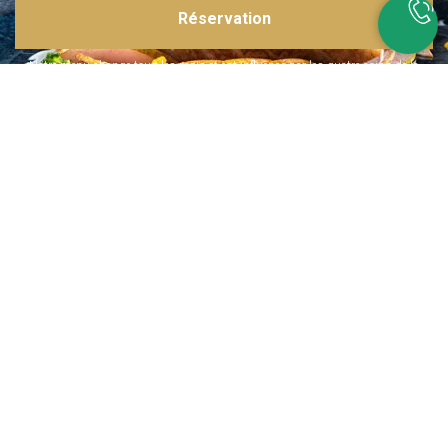
Réservation
Inspirations multiples
Notre menu change tous les mois et est influencé par les quatre coins de la
France et du monde !
Emplacement idéal
Le restaurant est situé dans une rue calme, au port de Nice. Vous aurez le
choix entre dîner en salle ou en terrasse.
La cuisine
d'un Niçois passionné