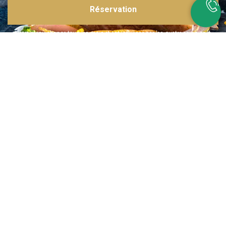
Réservation
Inspirations multiples
Notre menu change tous les mois et est influencé par les quatre coins de la
France et du monde !
Emplacement idéal
Le restaurant est situé dans une rue calme, au port de Nice. Vous aurez le
choix entre dîner en salle ou en terrasse.
La cuisine
d'un Niçois passionné