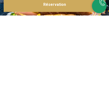
Réservation
Inspirations multiples
Notre menu change tous les mois et est influencé par les quatre coins de la
France et du monde !
Emplacement idéal
Le restaurant est situé dans une rue calme, au port de Nice. Vous aurez le
choix entre dîner en salle ou en terrasse.
La cuisine
d'un Niçois passionné