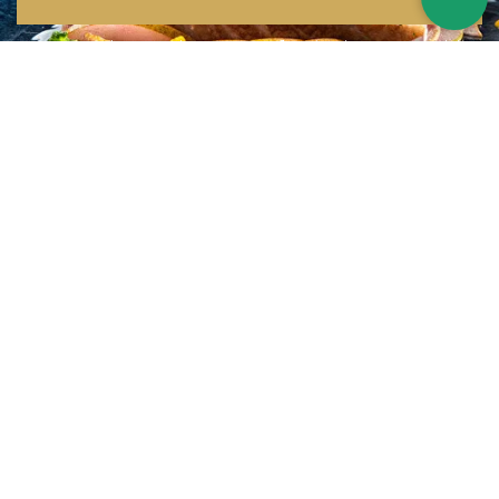
Inspirations multiples
Notre menu change tous les mois et est influencé par les quatre coins de la
France et du monde !
Emplacement idéal
Le restaurant est situé dans une rue calme, au port de Nice. Vous aurez le
choix entre dîner en salle ou en terrasse.
La cuisine
d'un Niçois passionné