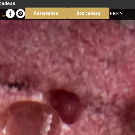
 cadeau
FR
EN
Réservation
Bon cadeau
Nice