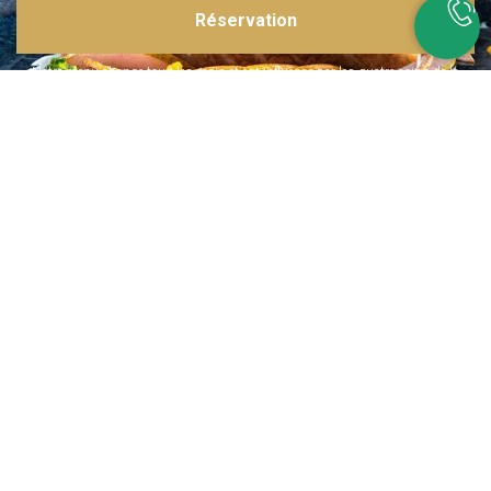
Réservation
Inspirations multiples
Notre menu change tous les mois et est influencé par les quatre coins de la
France et du monde !
Emplacement idéal
Le restaurant est situé dans une rue calme, au port de Nice. Vous aurez le
choix entre dîner en salle ou en terrasse.
La cuisine
d'un Niçois passionné