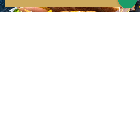
Inspirations multiples
Notre menu change tous les mois et est influencé par les quatre coins de la
France et du monde !
Emplacement idéal
Le restaurant est situé dans une rue calme, au port de Nice. Vous aurez le
choix entre dîner en salle ou en terrasse.
La cuisine
d'un Niçois passionné