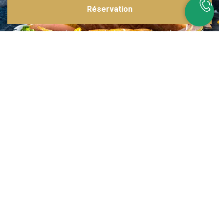
Réservation
Inspirations multiples
Notre menu change tous les mois et est influencé par les quatre coins de la
France et du monde !
Emplacement idéal
Le restaurant est situé dans une rue calme, au port de Nice. Vous aurez le
choix entre dîner en salle ou en terrasse.
La cuisine
d'un Niçois passionné