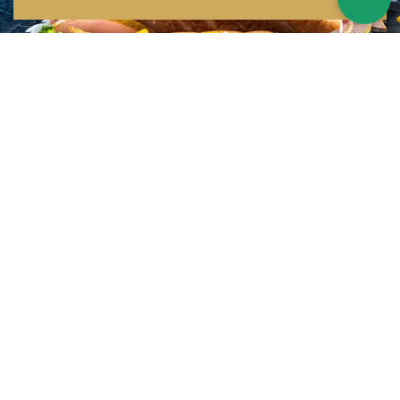
Inspirations multiples
Notre menu change tous les mois et est influencé par les quatre coins de la
France et du monde !
Emplacement idéal
Le restaurant est situé dans une rue calme, au port de Nice. Vous aurez le
choix entre dîner en salle ou en terrasse.
La cuisine
d'un Niçois passionné