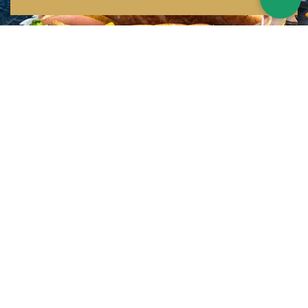
Inspirations multiples
Notre menu change tous les mois et est influencé par les quatre coins de la
France et du monde !
Emplacement idéal
Le restaurant est situé dans une rue calme, au port de Nice. Vous aurez le
choix entre dîner en salle ou en terrasse.
La cuisine
d'un Niçois passionné