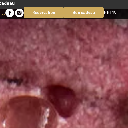
 cadeau
FR
EN
Réservation
Bon cadeau
Nice