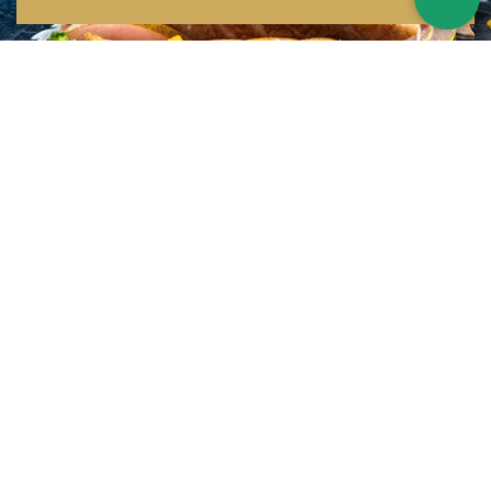
Inspirations multiples
Notre menu change tous les mois et est influencé par les quatre coins de la
France et du monde !
Emplacement idéal
Le restaurant est situé dans une rue calme, au port de Nice. Vous aurez le
choix entre dîner en salle ou en terrasse.
La cuisine
d'un Niçois passionné