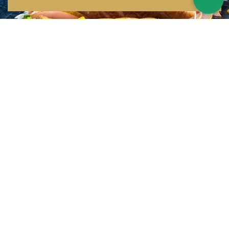
Inspirations multiples
Notre menu change tous les mois et est influencé par les quatre coins de la
France et du monde !
Emplacement idéal
Le restaurant est situé dans une rue calme, au port de Nice. Vous aurez le
choix entre dîner en salle ou en terrasse.
La cuisine
d'un Niçois passionné