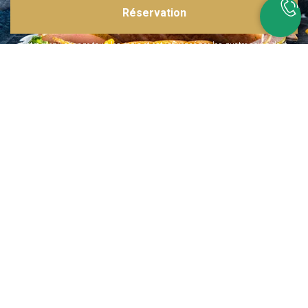
Réservation
Inspirations multiples
Notre menu change tous les mois et est influencé par les quatre coins de la
France et du monde !
Emplacement idéal
Le restaurant est situé dans une rue calme, au port de Nice. Vous aurez le
choix entre dîner en salle ou en terrasse.
La cuisine
d'un Niçois passionné