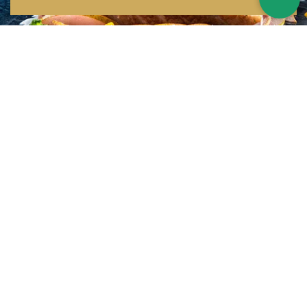
Inspirations multiples
Notre menu change tous les mois et est influencé par les quatre coins de la
France et du monde !
Emplacement idéal
Le restaurant est situé dans une rue calme, au port de Nice. Vous aurez le
choix entre dîner en salle ou en terrasse.
La cuisine
d'un Niçois passionné