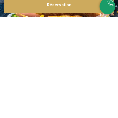
Réservation
Inspirations multiples
Notre menu change tous les mois et est influencé par les quatre coins de la
France et du monde !
Emplacement idéal
Le restaurant est situé dans une rue calme, au port de Nice. Vous aurez le
choix entre dîner en salle ou en terrasse.
La cuisine
d'un Niçois passionné