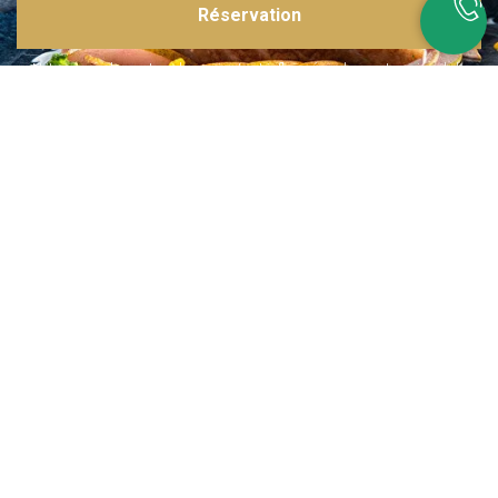
Réservation
Inspirations multiples
Notre menu change tous les mois et est influencé par les quatre coins de la
France et du monde !
Emplacement idéal
Le restaurant est situé dans une rue calme, au port de Nice. Vous aurez le
choix entre dîner en salle ou en terrasse.
La cuisine
d'un Niçois passionné