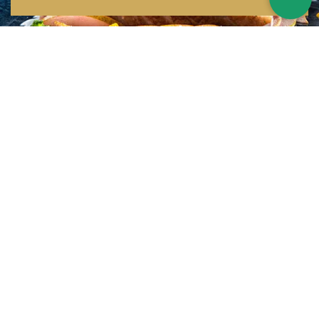
Inspirations multiples
Notre menu change tous les mois et est influencé par les quatre coins de la
France et du monde !
Emplacement idéal
Le restaurant est situé dans une rue calme, au port de Nice. Vous aurez le
choix entre dîner en salle ou en terrasse.
La cuisine
d'un Niçois passionné