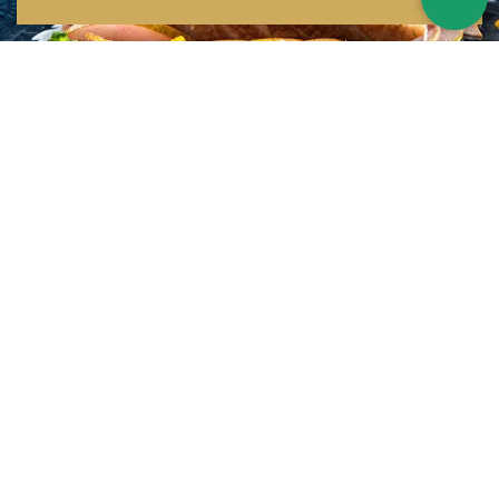
Inspirations multiples
Notre menu change tous les mois et est influencé par les quatre coins de la
France et du monde !
Emplacement idéal
Le restaurant est situé dans une rue calme, au port de Nice. Vous aurez le
choix entre dîner en salle ou en terrasse.
La cuisine
d'un Niçois passionné