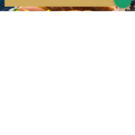
Inspirations multiples
Notre menu change tous les mois et est influencé par les quatre coins de la
France et du monde !
Emplacement idéal
Le restaurant est situé dans une rue calme, au port de Nice. Vous aurez le
choix entre dîner en salle ou en terrasse.
La cuisine
d'un Niçois passionné