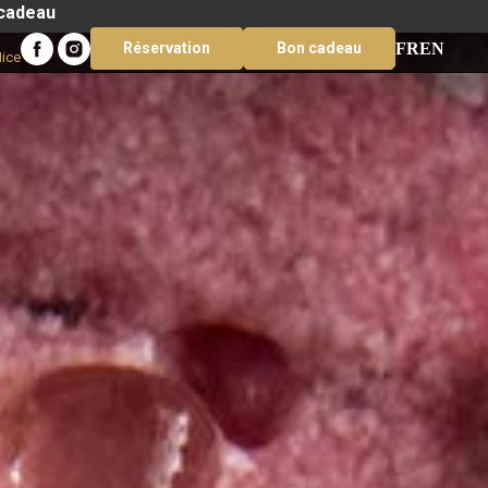
 cadeau
FR
EN
Réservation
Bon cadeau
Nice