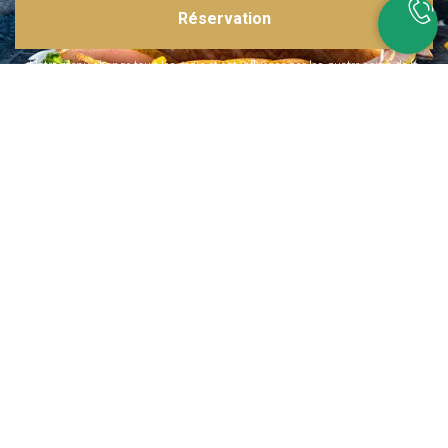
Réservation
Inspirations multiples
Notre menu change tous les mois et est influencé par les quatre coins de la
France et du monde !
Emplacement idéal
Le restaurant est situé dans une rue calme, au port de Nice. Vous aurez le
choix entre dîner en salle ou en terrasse.
La cuisine
d'un Niçois passionné