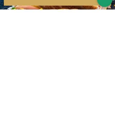
Inspirations multiples
Notre menu change tous les mois et est influencé par les quatre coins de la
France et du monde !
Emplacement idéal
Le restaurant est situé dans une rue calme, au port de Nice. Vous aurez le
choix entre dîner en salle ou en terrasse.
La cuisine
d'un Niçois passionné