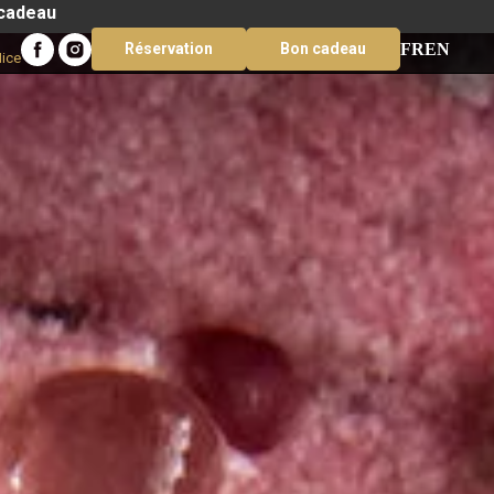
 cadeau
FR
EN
Réservation
Bon cadeau
Nice