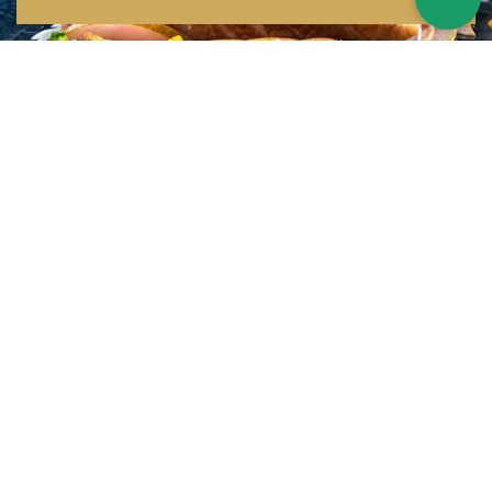
Inspirations multiples
Notre menu change tous les mois et est influencé par les quatre coins de la
France et du monde !
Emplacement idéal
Le restaurant est situé dans une rue calme, au port de Nice. Vous aurez le
choix entre dîner en salle ou en terrasse.
La cuisine
d'un Niçois passionné