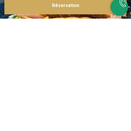
Réservation
Inspirations multiples
Notre menu change tous les mois et est influencé par les quatre coins de la
France et du monde !
Emplacement idéal
Le restaurant est situé dans une rue calme, au port de Nice. Vous aurez le
choix entre dîner en salle ou en terrasse.
La cuisine
d'un Niçois passionné